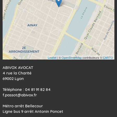
Leaflet
| ©
OpenStreetMap
contributeurs ©
CARTO
ABIVOX AVOCAT
4 rue la Charité
69002 Lyon
Téléphone : 04 81 91 82 84
f.passot@abivox.fr
Métro arrêt Bellecour
Ligne bus 9 arrêt Antonin Poncet