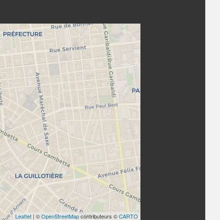
Leaflet
| ©
OpenStreetMap
contributeurs ©
CARTO