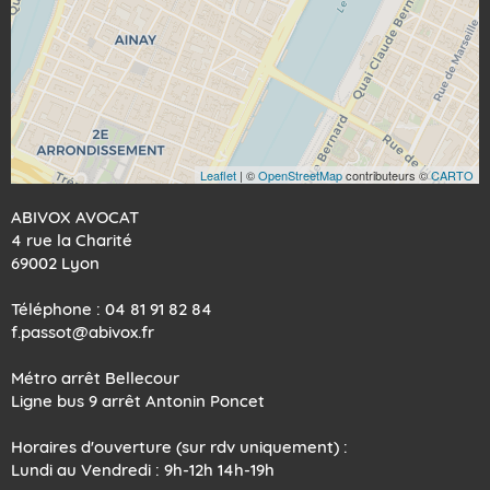
Leaflet
| ©
OpenStreetMap
contributeurs ©
CARTO
ABIVOX AVOCAT
4 rue la Charité
69002 Lyon
Téléphone : 04 81 91 82 84
f.passot@abivox.fr
Métro arrêt Bellecour
Ligne bus 9 arrêt Antonin Poncet
Horaires d'ouverture (sur rdv uniquement) :
Lundi au Vendredi : 9h-12h 14h-19h